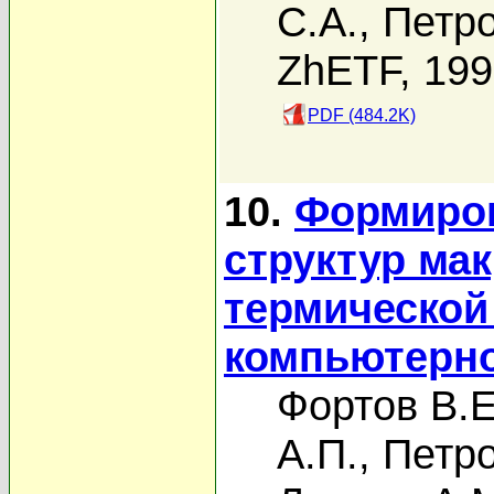
С.А.
,
Петро
ZhETF, 19
PDF (484.2K)
10.
Формиро
структур ма
термической
компьютерн
Фортов В.Е
А.П.
,
Петро