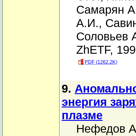
Самарян А
А.И.
,
Савин
Соловьев А
ZhETF, 19
PDF (1262.2K)
9.
Аномально
энергия зар
плазме
Нефедов А