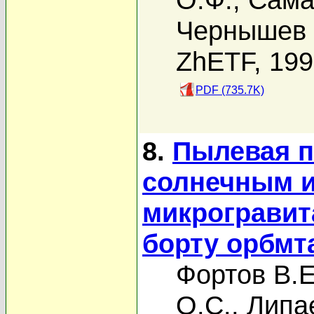
Чернышев 
ZhETF, 19
PDF (735.7K)
8.
Пылевая п
солнечным и
микрогравит
борту орбмт
Фортов В.Е
О.С.
,
Липа