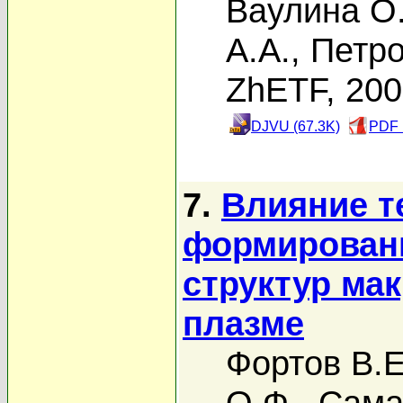
Ваулина О
А.А.
,
Петро
ZhETF, 20
DJVU (67.3K)
PDF 
7.
Влияние т
формирован
структур ма
плазме
Фортов В.Е
О.Ф.
,
Сама