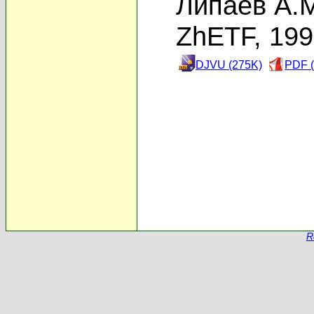
Липаев А.
ZhETF, 19
DJVU (275K)
PDF (
R