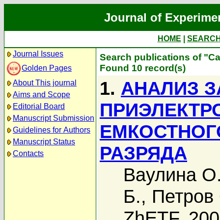
Journal of Experime
HOME
|
SEARC
Journal Issues
Search publications of "С
Found 10 record(s)
Golden Pages
1.
АНАЛИЗ З
About This journal
Aims and Scope
ПРИЭЛЕКТР
Editorial Board
Manuscript Submission
ЕМКОСТНОГ
Guidelines for Authors
Manuscript Status
РАЗРЯДА
Contacts
Ваулина О
Б.
,
Петров 
ZhETF, 20