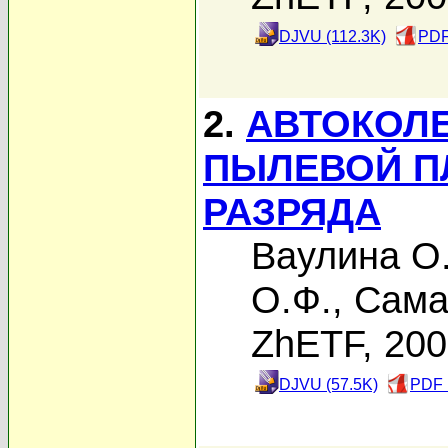
DJVU (112.3K)
PDF
2.
АВТОКОЛ
ПЫЛЕВОЙ П
РАЗРЯДА
Ваулина О
О.Ф.
,
Сама
ZhETF, 20
DJVU (57.5K)
PDF 