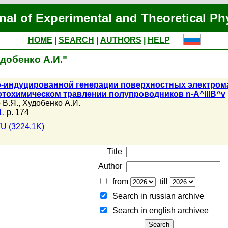
nal of Experimental and Theoretical Ph
HOME
|
SEARCH
|
AUTHORS
|
HELP
удобенко А.И."
-индуцированной генерации поверхностных электрома
тохимическом травлении полупроводников n-A^IIIB^v
 В.Я.
,
Худобенко А.И.
1
, p. 174
U (3224.1K)
Title
Author
from
till
Search in russian archive
Search in english archiveе