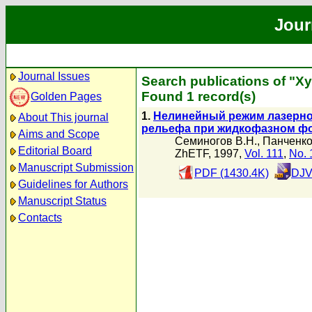
Jour
Journal Issues
Search publications of "Х
Found 1 record(s)
Golden Pages
1.
Нелинейный режим лазерно
About This journal
рельефа при жидкофазном фо
Aims and Scope
Семиногов В.Н.
,
Панченко
Editorial Board
ZhETF, 1997,
Vol. 111
,
No. 
Manuscript Submission
PDF (1430.4K)
DJV
Guidelines for Authors
Manuscript Status
Contacts