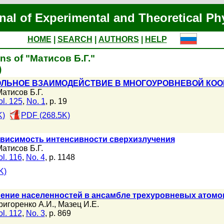
nal of Experimental and Theoretical Ph
HOME
|
SEARCH
|
AUTHORS
|
HELP
ns of "Матисов Б.Г."
)
ЛЬНОЕ ВЗАИМОДЕЙСТВИЕ В МНОГОУРОВНЕВОЙ КОО
атисов Б.Г.
ol. 125
,
No. 1
, p. 19
K)
PDF (268.5K)
ависимость интенсивности сверхизлучения
атисов Б.Г.
ol. 116
,
No. 4
, p. 1148
K)
нение населенностей в ансамбле трехуровневых атомо
ригоренко А.И.
,
Мазец И.Е.
ol. 112
,
No. 3
, p. 869