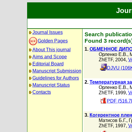
Jour
Journal Issues
Search publicatio
Found 3 record(s
Golden Pages
1.
ОБМЕННОЕ ДИПО
About This journal
Орленко Е.В.
,
М
Aims and Scope
ZhETF, 2004,
V
Editorial Board
DJVU (106
Manuscript Submission
Guidelines for Authors
2.
Температурная з
Manuscript Status
Орленко Е.В.
,
М
Contacts
ZhETF, 1999,
V
PDF (516.7
3.
Когерентное пле
Матисов Б.Г.
,
Г
ZhETF, 1997,
V