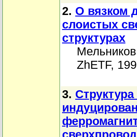
2.
О вязком 
слоистых с
структурах
Мельников
ZhETF, 19
3.
Структура
индуцирован
ферромагнит
сверхпровод