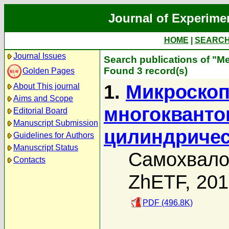
Journal of Experime
HOME
|
SEARC
Journal Issues
Search publications of "М
Found 3 record(s)
Golden Pages
1.
Микроскоп
About This journal
Aims and Scope
многокванто
Editorial Board
Manuscript Submission
цилиндричес
Guidelines for Authors
Manuscript Status
Самохвало
Contacts
ZhETF, 20
PDF (496.8K)