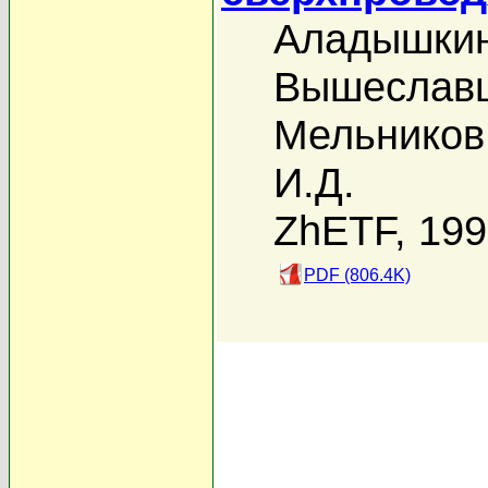
Аладышкин
Вышеславц
Мельников
И.Д.
ZhETF, 19
PDF (806.4K)