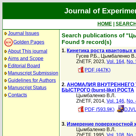
Journal of Experime
HOME
|
SEARC
Journal Issues
Search publications of "
Found 9 record(s)
Golden Pages
1.
Кинетика роста квантовых 
About This journal
Гусев Р.Б.
,
Цымбаленко В.
Aims and Scope
ZhETF, 2023,
Vol. 164
,
No. 
Editorial Board
PDF (447K)
Manuscript Submission
Guidelines for Authors
2.
АНОМАЛИЯ ВНУТРЕННЕГО 
Manuscript Status
БЫСТРОГО (burst-like) РОСТА
Contacts
Цымбаленко В.Л.
ZhETF, 2014,
Vol. 146
,
No. 
PDF (593.9K)
DJVU
3.
Измерение поверхностной ж
Цымбаленко В.Л.
ZhETF, 1995,
Vol. 108
,
No. 