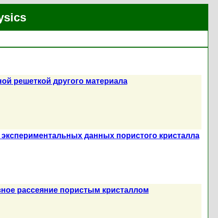
ysics
ной решеткой другого материала
из экспериментальных данных пористого кристалла
узное рассеяние пористым кристаллом