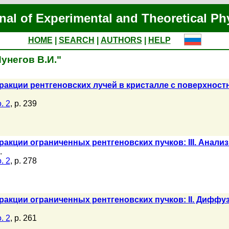
nal of Experimental and Theoretical Ph
HOME
|
SEARCH
|
AUTHORS
|
HELP
Пунегов В.И."
акции рентгеновских лучей в кристалле с поверхност
. 2
, p. 239
акции ограниченных рентгеновских пучков: III. Анал
.
. 2
, p. 278
акции ограниченных рентгеновских пучков: II. Дифф
. 2
, p. 261