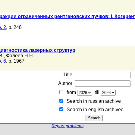
акции ограниченных рентгеновских пучков: I. Когере
. 2
, p. 248
иагностика лазерных структур
И.
,
Фалеев Н.Н.
. 6
, p. 1967
Title
Author
from
till
Search in russian archive
Search in english archiveе
Report problems