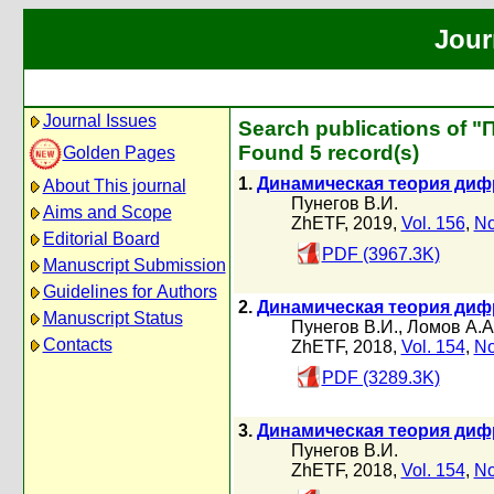
Jour
Journal Issues
Search publications of "
Found 5 record(s)
Golden Pages
1.
Динамическая теория дифр
About This journal
Пунегов В.И.
Aims and Scope
ZhETF, 2019,
Vol. 156
,
No
Editorial Board
PDF (3967.3K)
Manuscript Submission
Guidelines for Authors
2.
Динамическая теория дифр
Manuscript Status
Пунегов В.И.
,
Ломов А.А
Contacts
ZhETF, 2018,
Vol. 154
,
No
PDF (3289.3K)
3.
Динамическая теория дифр
Пунегов В.И.
ZhETF, 2018,
Vol. 154
,
No