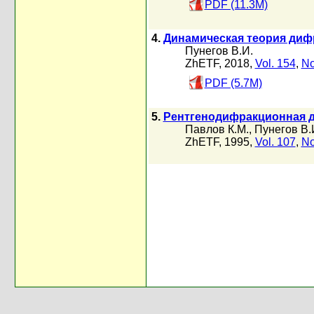
PDF (11.3M)
4.
Динамическая теория дифр
Пунегов В.И.
ZhETF, 2018,
Vol. 154
,
No
PDF (5.7M)
5.
Рентгенодифракционная д
Павлов К.М.
,
Пунегов В.
ZhETF, 1995,
Vol. 107
,
No