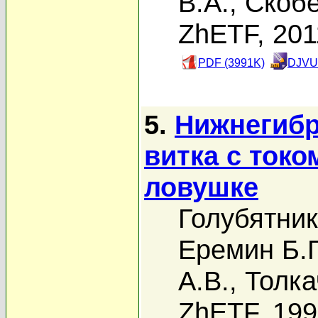
В.А.
,
Скобе
ZhETF, 201
PDF (3991K)
DJVU
5.
Нижнегибр
витка с ток
ловушке
Голубятник
Еремин Б.Г
А.В.
,
Толка
ZhETF, 19