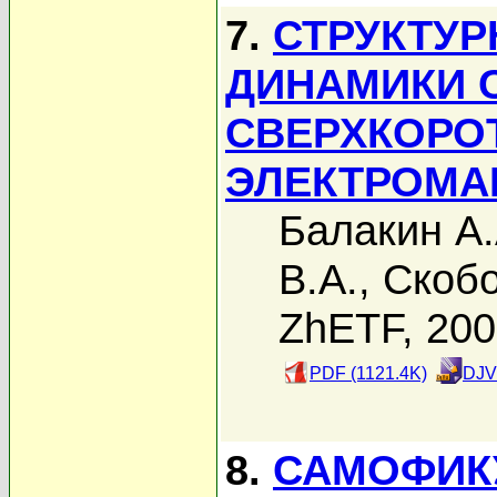
7.
СТРУКТУ
ДИНАМИКИ 
СВЕРХКОРО
ЭЛЕКТРОМА
Балакин А.
В.А.
,
Скобо
ZhETF, 20
PDF (1121.4K)
DJV
8.
САМОФИК