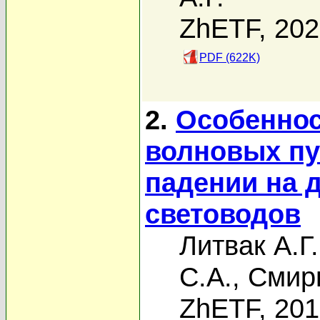
ZhETF, 20
PDF (622K)
2.
Особеннос
волновых пу
падении на 
световодов
Литвак А.Г.
С.А.
,
Смирн
ZhETF, 20