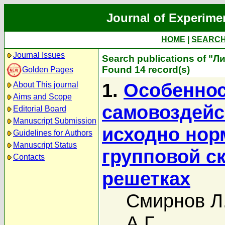
Journal of Experime
HOME
|
SEARC
Journal Issues
Search publications of "Ли
Found 14 record(s)
Golden Pages
1.
Особеннос
About This journal
Aims and Scope
самовоздейс
Editorial Board
Manuscript Submission
исходно нор
Guidelines for Authors
Manuscript Status
групповой с
Contacts
решетках
Смирнов Л
А.Г.