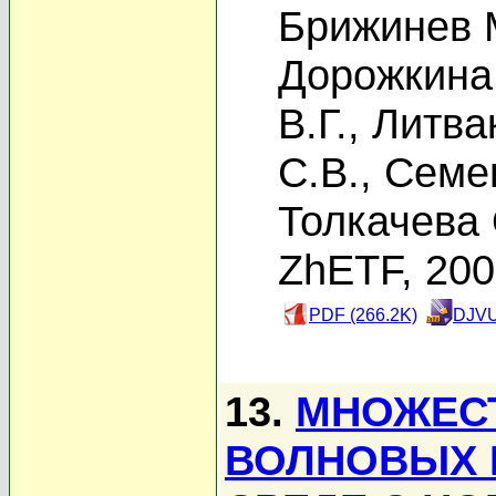
Брижинев 
Дорожкина
В.Г.
,
Литвак
С.В.
,
Семен
Толкачева 
ZhETF, 20
PDF (266.2K)
DJVU
13.
МНОЖЕС
ВОЛНОВЫХ 