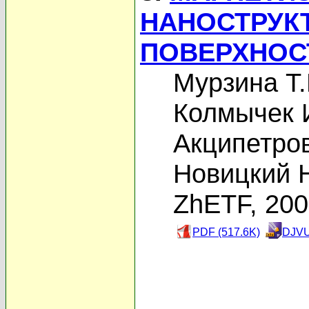
НАНОСТРУКТ
ПОВЕРХНОС
Мурзина Т.
Колмычек 
Акципетров
Новицкий 
ZhETF, 20
PDF (517.6K)
DJVU