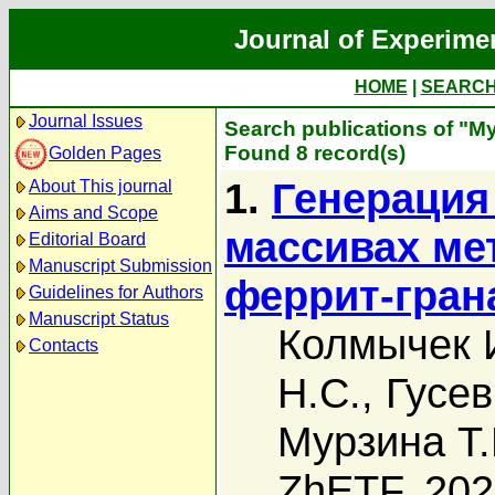
Journal of Experime
HOME
|
SEARC
Journal Issues
Search publications of "М
Found 8 record(s)
Golden Pages
1.
Генерация
About This journal
Aims and Scope
массивах ме
Editorial Board
Manuscript Submission
феррит-гран
Guidelines for Authors
Manuscript Status
Колмычек 
Contacts
Н.С.
,
Гусев
Мурзина Т.
ZhETF, 20