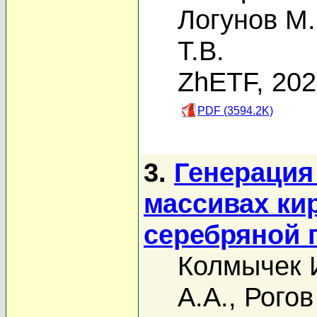
Логунов М.
Т.В.
ZhETF, 20
PDF (3594.2K)
3.
Генерация
массивах ки
серебряной 
Колмычек 
А.А.
,
Рогов