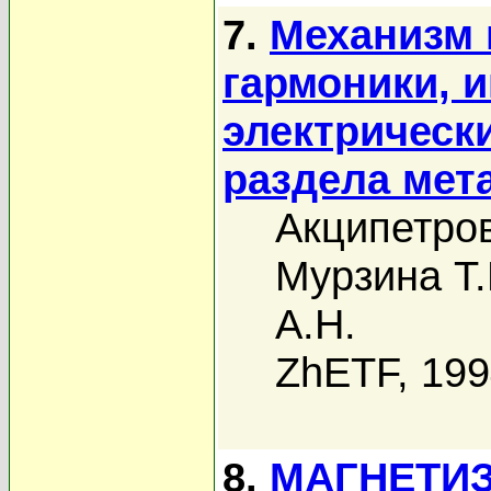
7.
Механизм 
гармоники, 
электрическ
раздела мета
Акципетров
Мурзина Т.
А.Н.
ZhETF, 19
8.
МАГНЕТИ