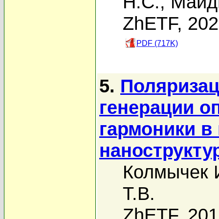
Н.С.
,
Майд
ZhETF, 20
PDF (717K)
5.
Поляриза
генерации о
гармоники в
нанострукту
Колмычек 
Т.В.
ZhETF, 20