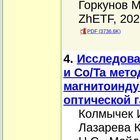
Горкунов М
ZhETF, 20
PDF (3736.6K)
4.
Исследова
и Co/Ta мет
магнитоинду
оптической 
Колмычек 
Лазарева К