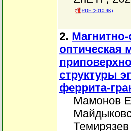
PDF (2010.9K)
2.
Магнитно-
оптическая 
приповерхно
структуры э
феррита-гра
Мамонов Е
Майдыковс
Темирязев 