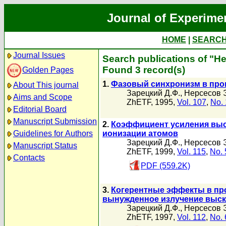
Journal of Experime
HOME
|
SEARC
Journal Issues
Search publications of "Н
Found 3 record(s)
Golden Pages
1.
Фазовый синхронизм в про
About This journal
Зарецкий Д.Ф.
,
Нерсесов 
Aims and Scope
ZhETF, 1995,
Vol. 107
,
No. 
Editorial Board
Manuscript Submission
2.
Коэффициент усиления выс
Guidelines for Authors
ионизации атомов
Зарецкий Д.Ф.
,
Нерсесов 
Manuscript Status
ZhETF, 1999,
Vol. 115
,
No. 
Contacts
PDF (559.2K)
3.
Когерентные эффекты в про
вынужденное излучение выск
Зарецкий Д.Ф.
,
Нерсесов 
ZhETF, 1997,
Vol. 112
,
No. 