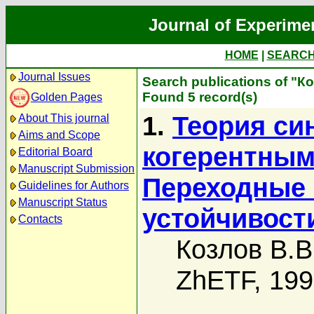
Journal of Experime
HOME
|
SEARC
Journal Issues
Search publications of "К
Found 5 record(s)
Golden Pages
1.
Теория си
About This journal
Aims and Scope
когерентным 
Editorial Board
Manuscript Submission
Переходные 
Guidelines for Authors
Manuscript Status
устойчивост
Contacts
Козлов В.В
ZhETF, 19