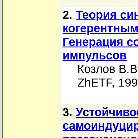
2.
Теория си
когерентным
Генерация с
импульсов
Козлов В.В
ZhETF, 19
3.
Устойчиво
самоиндуцир