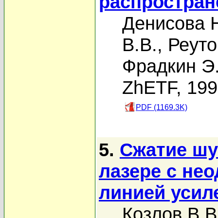
распростран
Денисова Н
В.В.
,
Реуто
Фрадкин Э
ZhETF, 19
PDF (1169.3K)
5.
Сжатие шу
лазере с не
линией усил
Козлов В.В