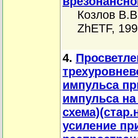
врезонансно
Козлов В.В
ZhETF, 19
4.
Просветле
трехуровнев
импульса при
импульса на
схема)(стар
усиление пр