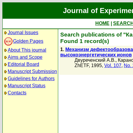
Journal of Experime
HOME
|
SEARC
Journal Issues
Search publications of "К
Found 1 record(s)
Golden Pages
1.
Механизм дефектообразова
About This journal
высокоэнергетических ионов
Aims and Scope
Двуреченский А.В.
,
Карано
Editorial Board
ZhETF, 1995,
Vol. 107
,
No. 
Manuscript Submission
Guidelines for Authors
Manuscript Status
Contacts