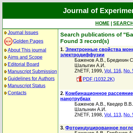
Journal of Experime
HOME
|
SEARC
Journal Issues
Search publications of "Б
Found 3 record(s)
Golden Pages
1.
Электронные свойства мон
About This journal
электродиффузии
Aims and Scope
Баженов А.В.
,
Бредихин С
Editorial Board
Шалыгин А.И.
ZhETF, 1999,
Vol. 116
,
No. 
Manuscript Submission
Guidelines for Authors
PDF (1032.2K)
Manuscript Status
Contacts
2.
Комбинационное рассеяние
нанотрубках
Баженов А.В.
,
Кведер В.В.
Шалынин А.И.
ZhETF, 1998,
Vol. 113
,
No. 
3.
Фотоиндуцированное поглощ