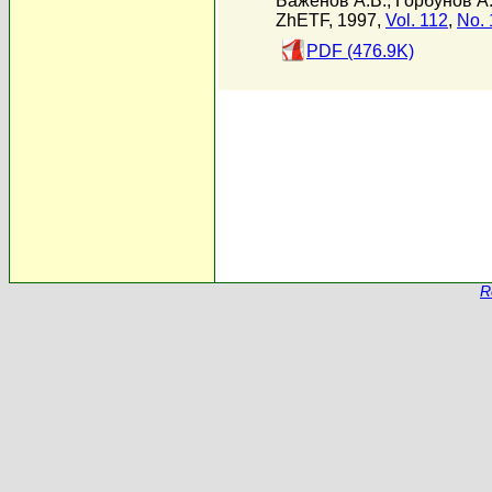
Баженов А.В.
,
Горбунов А.
ZhETF, 1997,
Vol. 112
,
No. 
PDF (476.9K)
R