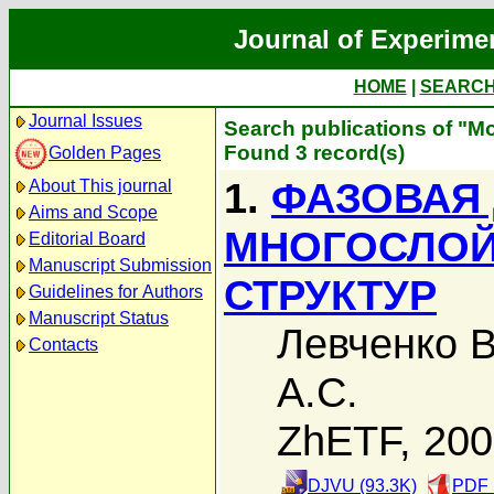
Journal of Experime
HOME
|
SEARC
Journal Issues
Search publications of "М
Found 3 record(s)
Golden Pages
1.
ФАЗОВАЯ
About This journal
Aims and Scope
МНОГОСЛОЙ
Editorial Board
Manuscript Submission
СТРУКТУР
Guidelines for Authors
Manuscript Status
Левченко В
Contacts
А.С.
ZhETF, 20
DJVU (93.3K)
PDF 