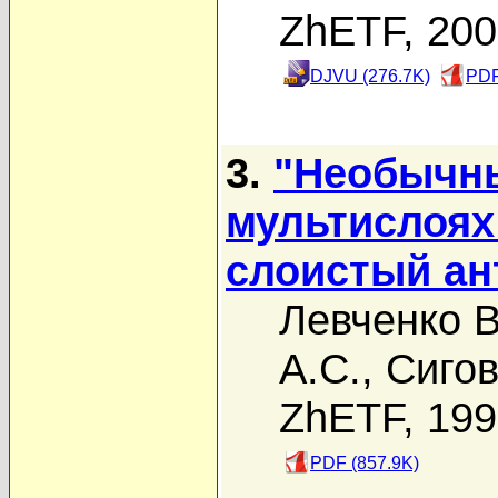
ZhETF, 20
DJVU (276.7K)
PDF
3.
"Необычны
мультислоях
слоистый ан
Левченко В
А.С.
,
Сигов
ZhETF, 19
PDF (857.9K)