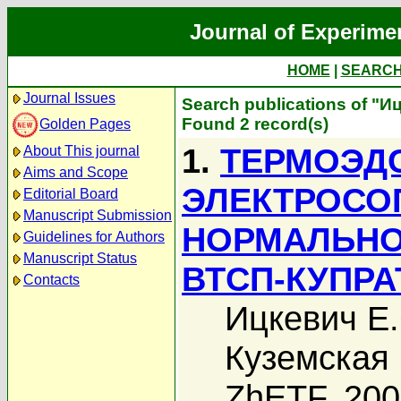
Journal of Experime
HOME
|
SEARC
Journal Issues
Search publications of "И
Found 2 record(s)
Golden Pages
1.
ТЕРМОЭДС
About This journal
Aims and Scope
ЭЛЕКТРОСО
Editorial Board
Manuscript Submission
НОРМАЛЬНО
Guidelines for Authors
Manuscript Status
ВТСП-КУПР
Contacts
Ицкевич Е.
Куземская 
ZhETF, 20