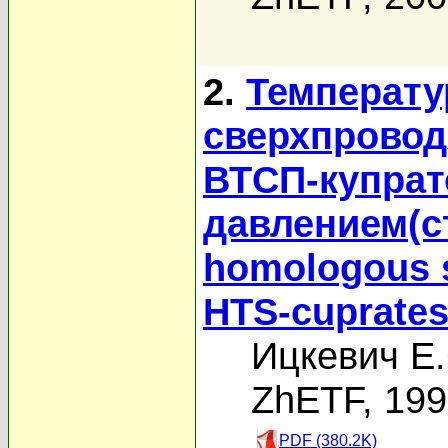
2.
Температу
сверхпровод
ВТСП-купрат
давлением(ст
homologous s
HTS-cuprates
Ицкевич Е.
ZhETF, 19
PDF (380.2K)