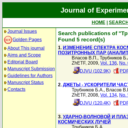
Journal of Experime
HOME
|
SEARC
Journal Issues
Search publications of "Т
Found 5 record(s)
Golden Pages
1.
ИЗМЕНЕНИЕ СПЕКТРА КОС
About This journal
ПОЗИТРОННЫХ ПАР (АНАЛИ
Aims and Scope
Власов В.П.
,
Трубников Б.
Editorial Board
ZhETF, 2009,
Vol. 136
,
No. 
Manuscript Submission
DJVU (102.9K)
PDF
Guidelines for Authors
Manuscript Status
2.
ДЖЕТЫ - УСКОРИТЕЛИ ЧА
Contacts
Трубников Б.А.
,
Власов В.
ZhETF, 2008,
Vol. 134
,
No. 
DJVU (120.4K)
PDF
3.
УДАРНО-ВОЛНОВОЙ И ПЛ
КОСМИЧЕСКИХ ЛУЧЕЙ
Трубников Б.А.