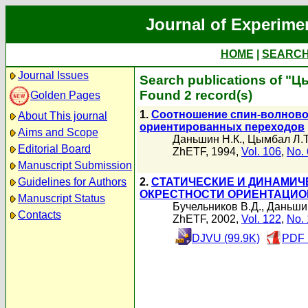
Journal of Experime
HOME
|
SEARC
Journal Issues
Search publications of "Ц
Found 2 record(s)
Golden Pages
1.
Соотношение спин-волново
About This journal
ориентированных переходов
Aims and Scope
Даньшин Н.К.
,
Цымбал Л.Т
Editorial Board
ZhETF, 1994,
Vol. 106
,
No. 
Manuscript Submission
Guidelines for Authors
2.
СТАТИЧЕСКИЕ И ДИНАМИЧ
ОКРЕСТНОСТИ ОРИЕНТАЦИ
Manuscript Status
Бучельников В.Д.
,
Даньшин
Contacts
ZhETF, 2002,
Vol. 122
,
No. 
DJVU (99.9K)
PDF 