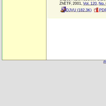
ZhETF, 2001,
Vol. 120
,
No. 
DJVU (182.3K)
PDF
R