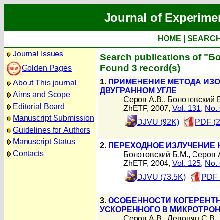
Journal of Experime
HOME
|
SEARC
Journal Issues
Search publications of "
Found 3 record(s)
Golden Pages
1.
ПРИМЕНЕНИЕ МЕТОДА ИЗО
About This journal
ДВУГРАННОМ УГЛЕ
Aims and Scope
Серов А.В.
,
Болотовский 
Editorial Board
ZhETF, 2007,
Vol. 131
,
No. 
Manuscript Submission
DJVU (92K)
PDF (2
Guidelines for Authors
Manuscript Status
2.
ПЕРЕХОДНОЕ ИЗЛУЧЕНИЕ 
Contacts
Болотовский Б.М.
,
Серов 
ZhETF, 2004,
Vol. 125
,
No. 
DJVU (73.5K)
PDF 
3.
ОСОБЕННОСТИ КОГЕРЕНТН
УСКОРЕННОГО В МИКРОТРО
Серов А.В.
,
Левонян С.В.