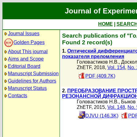
Journal of Experime
HOME
|
SEARC
Journal Issues
Search publications of "Г
Found 2 record(s)
Golden Pages
1.
Оптический дифференциато
About This journal
показателя преломления
Aims and Scope
Головастиков Н.В.
,
Доскол
Editorial Board
ZhETF, 2018,
Vol. 154
,
No. 
Manuscript Submission
PDF (409.7K)
Guidelines for Authors
Manuscript Status
2.
ПРЕОБРАЗОВАНИЕ ПРОСТ
Contacts
РЕЗОНАНСНОЙ ДИФРАКЦИО
Головастиков Н.В.
,
Быков 
ZhETF, 2015,
Vol. 148
,
No. 
DJVU (146.3K)
PDF