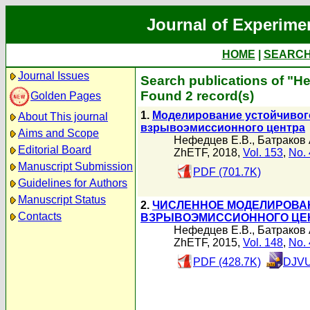
Journal of Experime
HOME
|
SEARC
Journal Issues
Search publications of "Н
Found 2 record(s)
Golden Pages
1.
Моделирование устойчивог
About This journal
взрывоэмиссионного центра
Aims and Scope
Нефедцев Е.В.
,
Батраков 
Editorial Board
ZhETF, 2018,
Vol. 153
,
No. 
Manuscript Submission
PDF (701.7K)
Guidelines for Authors
Manuscript Status
2.
ЧИСЛЕННОЕ МОДЕЛИРОВА
Contacts
ВЗРЫВОЭМИССИОННОГО ЦЕН
Нефедцев Е.В.
,
Батраков 
ZhETF, 2015,
Vol. 148
,
No. 
PDF (428.7K)
DJVU