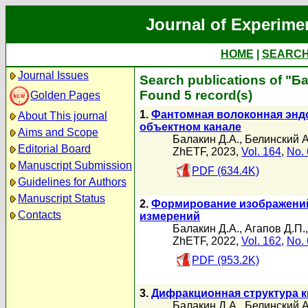
Journal of Experime
HOME
|
SEARC
Journal Issues
Search publications of "Б
Found 5 record(s)
Golden Pages
1.
Фантомная волоконная энд
About This journal
объектном канале
Aims and Scope
Балакин Д.А.
,
Белинский А
Editorial Board
ZhETF, 2023,
Vol. 164
,
No. 
Manuscript Submission
PDF (634.4K)
Guidelines for Authors
Manuscript Status
2.
Формирование изображений
Contacts
измерений
Балакин Д.А.
,
Агапов Д.П.
ZhETF, 2022,
Vol. 162
,
No. 
PDF (953.2K)
3.
Дифракционная структура 
Балакин Д.А.
,
Белинский А