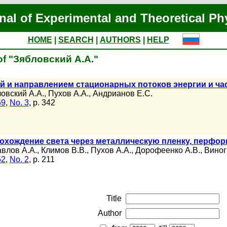
nal of Experimental and Theoretical Ph
HOME
|
SEARCH
|
AUTHORS
|
HELP
of "Зябловский А.А."
й и направлением cтационарных потоков энергии и ч
овский А.А.
,
Пухов А.А.
,
Андрианов Е.С.
69
,
No. 3
, p. 342
охождение света через металлическую пленку, перфо
влов А.А.
,
Климов В.В.
,
Пухов А.А.
,
Дорофеенко А.В.
,
Виног
52
,
No. 2
, p. 211
Title
Author