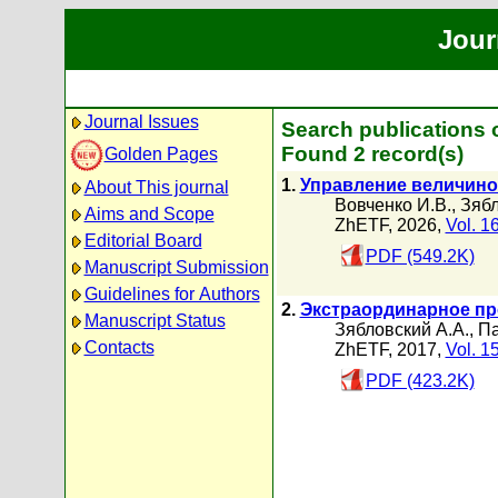
Jour
Journal Issues
Search publications 
Found 2 record(s)
Golden Pages
1.
Управление величино
About This journal
Вовченко И.В.
,
Зябл
Aims and Scope
ZhETF, 2026,
Vol. 1
Editorial Board
PDF (549.2K)
Manuscript Submission
Guidelines for Authors
2.
Экстраординарное пр
Manuscript Status
Зябловский А.А.
,
Па
Contacts
ZhETF, 2017,
Vol. 1
PDF (423.2K)