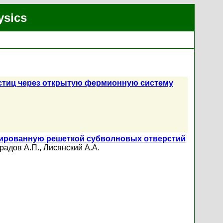
ysics
астиц через открытую фермионную систему
рированную решеткой субволновых отверстий
радов А.П.
,
Лисянский А.А.