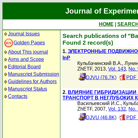
Journal of Experime
HOME
|
SEARC
Journal Issues
Search publications of "
Found 2 record(s)
Golden Pages
1.
ЭЛЕКТРОННЫЕ ПОДВИЖНОС
About This journal
InP
Aims and Scope
Кульбачинский В.А.
,
Лунин
Editorial Board
ZhETF, 2013,
Vol. 143
,
No. 
Manuscript Submission
DJVU (76.7K)
PDF 
Guidelines for Authors
Manuscript Status
2.
ВЛИЯНИЕ ГИБРИДИЗАЦИИ
Contacts
ТРАНСПОРТ В НЕГЛУБОКИХ 
Васильевский И.С.
,
Кульб
ZhETF, 2007,
Vol. 132
,
No. 
DJVU (46.8K)
PDF 