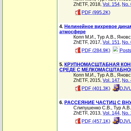
ZhETF, 2018,
Vol. 154
,
No. 
PDF (995.2K)
4.
Нелинейное вихревое дина
атмосфере
Копп М.И.
,
Тур А.В.
,
Яновс
ZhETF, 2017,
Vol. 151
,
No. 
PDF (284.9K)
Posts
5.
КРУПНОМАСШТАБНАЯ КОН
СРЕДЕ С МЕЛКОМАСШТАБН
Копп М.И.
,
Тур А.В.
,
Яновс
ZhETF, 2015,
Vol. 147
,
No. 
PDF (401.3K)
DJVU
6.
РАССЕЯНИЕ ЧАСТИЦ С В
Слипушенко С.В.
,
Тур А.В.
ZhETF, 2013,
Vol. 144
,
No. 
PDF (457.1K)
DJVU