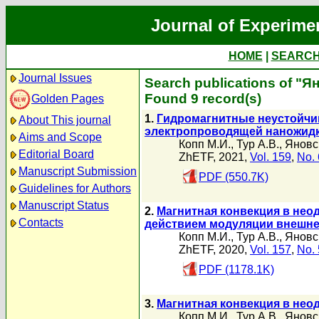
Journal of Experime
HOME
|
SEARC
Journal Issues
Search publications of "Я
Found 9 record(s)
Golden Pages
1.
Гидромагнитные неустойчи
About This journal
электропроводящей наножид
Aims and Scope
Копп М.И.
,
Тур А.В.
,
Яновс
Editorial Board
ZhETF, 2021,
Vol. 159
,
No. 
Manuscript Submission
PDF (550.7K)
Guidelines for Authors
Manuscript Status
2.
Магнитная конвекция в не
Contacts
действием модуляции внешне
Копп М.И.
,
Тур А.В.
,
Яновс
ZhETF, 2020,
Vol. 157
,
No. 
PDF (1178.1K)
3.
Магнитная конвекция в не
Копп М.И.
,
Тур А.В.
,
Яновс