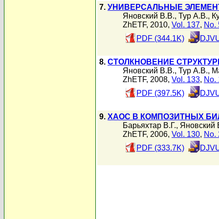
7.
УНИВЕРСАЛЬНЫЕ ЭЛЕМЕН
Яновский В.В.
,
Тур А.В.
,
К
ZhETF, 2010,
Vol. 137
,
No. 
PDF (344.1K)
DJVU
8.
СТОЛКНОВЕНИЕ СТРУКТУР
Яновский В.В.
,
Тур А.В.
,
М
ZhETF, 2008,
Vol. 133
,
No. 
PDF (397.5K)
DJVU
9.
ХАОС В КОМПОЗИТНЫХ Б
Барьяхтар В.Г.
,
Яновский 
ZhETF, 2006,
Vol. 130
,
No. 
PDF (333.7K)
DJVU