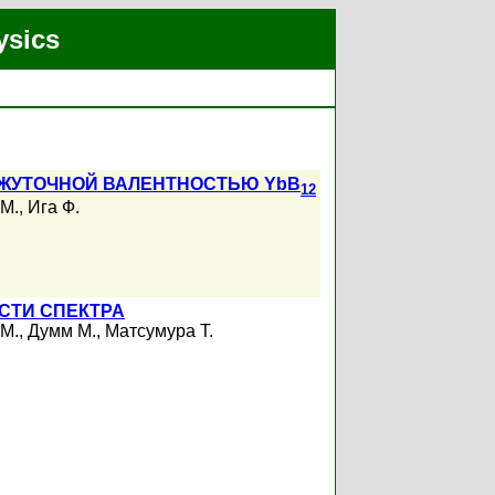
ysics
ЖУТОЧНОЙ ВАЛЕНТНОСТЬЮ YbB
12
 М.
,
Ига Ф.
СТИ СПЕКТРА
 М.
,
Думм М.
,
Матсумура Т.