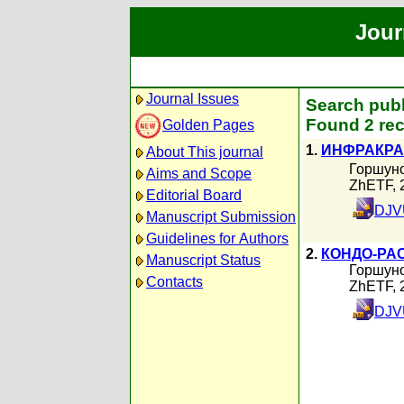
Jour
Journal Issues
Search publ
Found 2 rec
Golden Pages
1.
ИНФРАКРА
About This journal
Горшуно
Aims and Scope
ZhETF, 
Editorial Board
DJV
Manuscript Submission
Guidelines for Authors
2.
КОНДО-РА
Manuscript Status
Горшуно
Contacts
ZhETF, 
DJVU