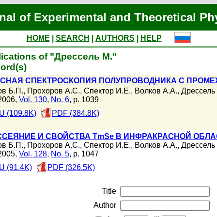
nal of Experimental and Theoretical Ph
HOME
|
SEARCH
|
AUTHORS
|
HELP
ications of "Дрессель М."
ord(s)
СНАЯ СПЕКТРОСКОПИЯ ПОЛУПРОВОДНИКА С ПРОМЕ
в Б.П.
,
Прохоров А.С.
,
Спектор И.Е.
,
Волков А.А.
,
Дрессель
2006,
Vol. 130
,
No. 6
, p. 1039
U (109.8K)
PDF (384.8K)
ССЕЯНИЕ И СВОЙСТВА TmSe В ИНФРАКРАСНОЙ ОБЛА
в Б.П.
,
Прохоров А.С.
,
Спектор И.Е.
,
Волков А.А.
,
Дрессель
2005,
Vol. 128
,
No. 5
, p. 1047
 (91.4K)
PDF (326.5K)
Title
Author