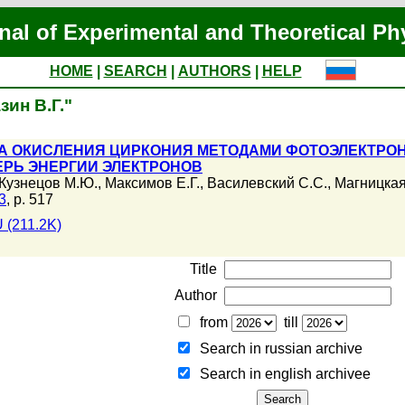
nal of Experimental and Theoretical Ph
HOME
|
SEARCH
|
AUTHORS
|
HELP
зин В.Г."
А ОКИСЛЕНИЯ ЦИРКОНИЯ МЕТОДАМИ ФОТОЭЛЕКТРОН
ЕРЬ ЭНЕРГИИ ЭЛЕКТРОНОВ
Кузнецов М.Ю.
,
Максимов Е.Г.
,
Василевский С.С.
,
Магницкая
3
, p. 517
 (211.2K)
Title
Author
from
till
Search in russian archive
Search in english archiveе