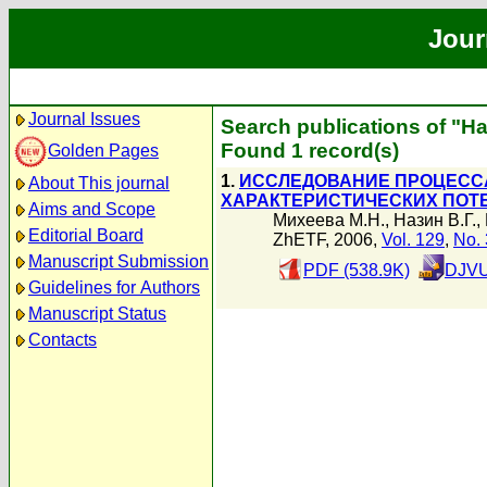
Jour
Journal Issues
Search publications of "На
Found 1 record(s)
Golden Pages
1.
ИССЛЕДОВАНИЕ ПРОЦЕСС
About This journal
ХАРАКТЕРИСТИЧЕСКИХ ПОТ
Aims and Scope
Михеева М.Н.
,
Назин В.Г.
,
Editorial Board
ZhETF, 2006,
Vol. 129
,
No. 
Manuscript Submission
PDF (538.9K)
DJVU
Guidelines for Authors
Manuscript Status
Contacts