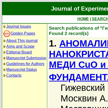
Journal of Experime
HOME
|
SEARC
Journal Issues
Search publications of "Г
Found 2 record(s)
Golden Pages
1.
АНОМАЛИ
About This journal
Aims and Scope
НАНОКРИСТ
Editorial Board
Manuscript Submission
МЕДИ CuO и
Guidelines for Authors
Manuscript Status
ФУНДАМЕНТ
Contacts
Гижевский 
Москвин А.