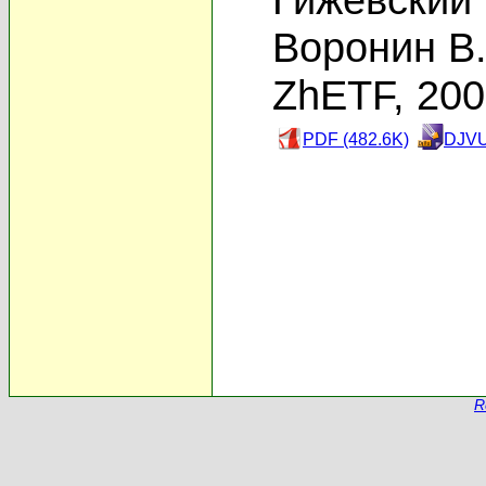
Воронин В.
ZhETF, 20
PDF (482.6K)
DJVU
R