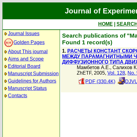
Journal of Experime
HOME
|
SEARC
Journal Issues
Search publications of "М
Found 1 record(s)
Golden Pages
1.
РАСЧЕТЫ КОНСТАНТ СКОР
About This journal
МЕЖДУ ПАРАМАГНИТНЫМИ Ч
Aims and Scope
ДИФФУЗИОННОГО ТИПА ДВИ
Editorial Board
Мамбетов А.Е.
,
Салихов К
ZhETF, 2005,
Vol. 128
,
No. 
Manuscript Submission
Guidelines for Authors
PDF (330.4K)
DJVU
Manuscript Status
Contacts