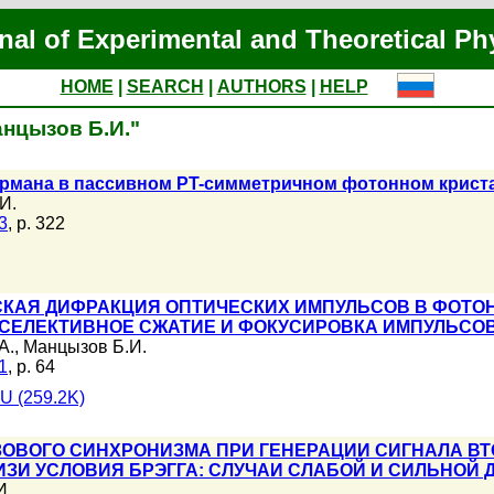
nal of Experimental and Theoretical Ph
HOME
|
SEARCH
|
AUTHORS
|
HELP
анцызов Б.И."
мана в пассивном PT-симметричном фотонном крист
И.
3
, p. 322
КАЯ ДИФРАКЦИЯ ОПТИЧЕСКИХ ИМПУЛЬСОВ В ФОТОН
 СЕЛЕКТИВНОЕ СЖАТИЕ И ФОКУСИРОВКА ИМПУЛЬСО
А.
,
Манцызов Б.И.
1
, p. 64
U (259.2K)
ОВОГО СИНХРОНИЗМА ПРИ ГЕНЕРАЦИИ СИГНАЛА ВТ
ЗИ УСЛОВИЯ БРЭГГА: СЛУЧАИ СЛАБОЙ И СИЛЬНОЙ
И.