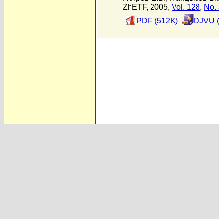
ZhETF, 2005,
Vol. 128
,
No. 
PDF (512K)
DJVU (