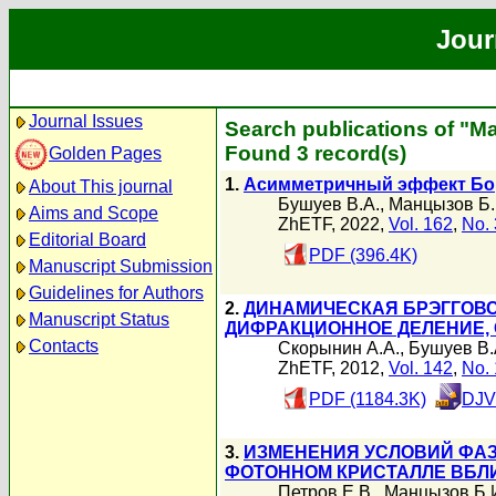
Jour
Journal Issues
Search publications of "М
Found 3 record(s)
Golden Pages
1.
Асимметричный эффект Бор
About This journal
Бушуев В.А.
,
Манцызов Б.
Aims and Scope
ZhETF, 2022,
Vol. 162
,
No. 
Editorial Board
PDF (396.4K)
Manuscript Submission
Guidelines for Authors
2.
ДИНАМИЧЕСКАЯ БРЭГГОВС
Manuscript Status
ДИФРАКЦИОННОЕ ДЕЛЕНИЕ,
Contacts
Скорынин А.А.
,
Бушуев В.
ZhETF, 2012,
Vol. 142
,
No. 
PDF (1184.3K)
DJV
3.
ИЗМЕНЕНИЯ УСЛОВИЙ ФАЗ
ФОТОННОМ КРИСТАЛЛЕ ВБЛИ
Петров Е.В.
,
Манцызов Б.