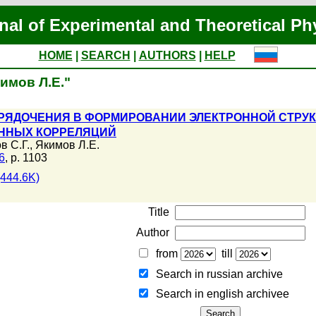
nal of Experimental and Theoretical Ph
HOME
|
SEARCH
|
AUTHORS
|
HELP
кимов Л.Е."
РЯДОЧЕНИЯ В ФОРМИРОВАНИИ ЭЛЕКТРОННОЙ СТРУ
ННЫХ КОРРЕЛЯЦИЙ
в С.Г.
,
Якимов Л.Е.
6
, p. 1103
444.6K)
Title
Author
from
till
Search in russian archive
Search in english archiveе