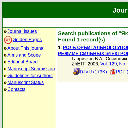
Jour
Journal Issues
Search publications of "Я
Found 1 record(s)
Golden Pages
1.
РОЛЬ ОРБИТАЛЬНОГО УПО
About This journal
РЕЖИМЕ СИЛЬНЫХ ЭЛЕКТРО
Aims and Scope
Гавричков В.А.
,
Овчиннико
Editorial Board
ZhETF, 2006,
Vol. 129
,
No. 
Manuscript Submission
DJVU (173K)
PDF (
Guidelines for Authors
Manuscript Status
Contacts