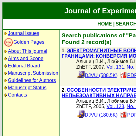
Journal of Experime
HOME
|
SEARC
Journal Issues
Search publications of "Р
Found 2 record(s)
Golden Pages
1.
ЭЛЕКТРОМАГНИТНЫЕ ВОЛ
About This journal
ГРАНИЦАМИ: КОНВЕРСИЯ М
Aims and Scope
Альшиц В.И.
,
Любимов В.
Editorial Board
ZhETF, 2007,
Vol. 131
,
No. 
Manuscript Submission
DJVU (588.5K)
PDF
Guidelines for Authors
Manuscript Status
2.
ОСОБЕННОСТИ ЭЛЕКТРИЧЕ
Contacts
НЕПЬЕЗОАКТИВНЫХ НАПРАВ
Альшиц В.И.
,
Любимов В.
ZhETF, 2005,
Vol. 128
,
No. 
DJVU (180.6K)
PDF