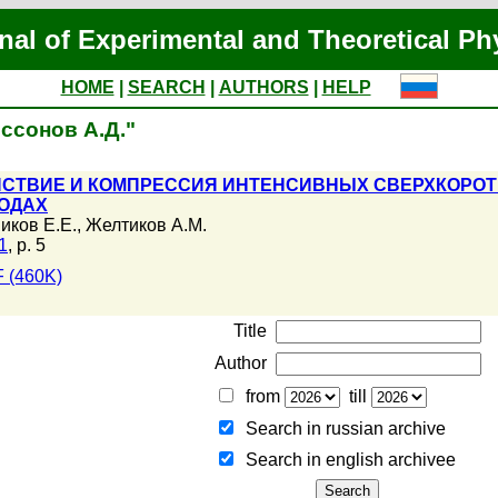
nal of Experimental and Theoretical Ph
HOME
|
SEARCH
|
AUTHORS
|
HELP
ессонов А.Д."
СТВИЕ И КОМПРЕССИЯ ИНТЕНСИВНЫХ СВЕРХКОРОТ
ОДАХ
иков Е.Е.
,
Желтиков А.М.
1
, p. 5
 (460K)
Title
Author
from
till
Search in russian archive
Search in english archiveе