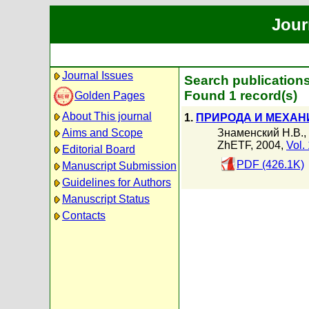
Jour
Journal Issues
Search publication
Found 1 record(s)
Golden Pages
About This journal
1.
ПРИРОДА И МЕХАН
Знаменский Н.В.
,
Aims and Scope
ZhETF, 2004,
Vol.
Editorial Board
PDF (426.1K)
Manuscript Submission
Guidelines for Authors
Manuscript Status
Contacts