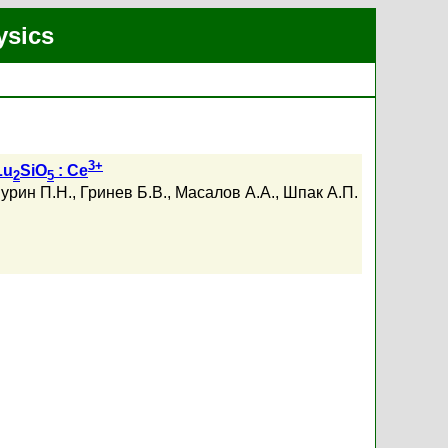
ysics
3+
Lu
SiO
: Ce
2
5
урин П.Н.
,
Гринев Б.В.
,
Масалов А.А.
,
Шпак А.П.