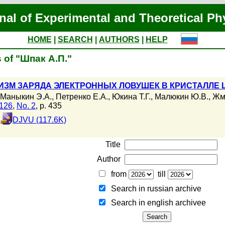
nal of Experimental and Theoretical Ph
HOME
|
SEARCH
|
AUTHORS
|
HELP
s of "Шпак А.П."
ИЗМ ЗАРЯДА ЭЛЕКТРОННЫХ ЛОВУШЕК В КРИСТАЛЛЕ 
Маныкин Э.А.
,
Петренко Е.А.
,
Юкина Т.Г.
,
Малюкин Ю.В.
,
Жм
 126
,
No. 2
, p. 435
DJVU (117.6K)
Title
Author
from
till
Search in russian archive
Search in english archiveе