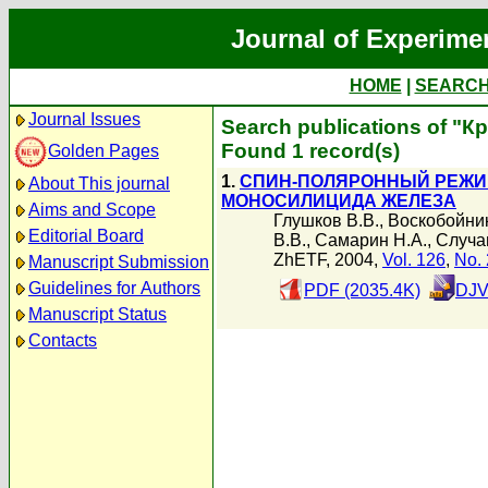
Journal of Experime
HOME
|
SEARC
Journal Issues
Search publications of "К
Found 1 record(s)
Golden Pages
1.
СПИН-ПОЛЯРОННЫЙ РЕЖИ
About This journal
МОНОСИЛИЦИДА ЖЕЛЕЗА
Aims and Scope
Глушков В.В.
,
Воскобойник
Editorial Board
В.В.
,
Самарин Н.А.
,
Случа
ZhETF, 2004,
Vol. 126
,
No. 
Manuscript Submission
Guidelines for Authors
PDF (2035.4K)
DJV
Manuscript Status
Contacts