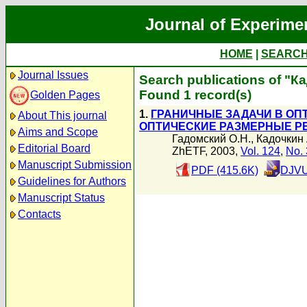
Journal of Experime
HOME
|
SEARC
Journal Issues
Search publications of "К
Found 1 record(s)
Golden Pages
1.
ГРАНИЧНЫЕ ЗАДАЧИ В ОП
About This journal
ОПТИЧЕСКИЕ РАЗМЕРНЫЕ 
Aims and Scope
Гадомский О.Н.
,
Кадочкин 
Editorial Board
ZhETF, 2003,
Vol. 124
,
No. 
Manuscript Submission
PDF (415.6K)
DJVU
Guidelines for Authors
Manuscript Status
Contacts