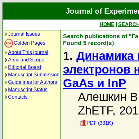
Journal of Experime
HOME
|
SEARC
Journal Issues
Search publications of "Г
Found 5 record(s)
Golden Pages
1.
Динамика 
About This journal
Aims and Scope
электронов 
Editorial Board
Manuscript Submission
GaAs и InP
Guidelines for Authors
Manuscript Status
Алешкин В
Contacts
ZhETF, 20
PDF (331K)