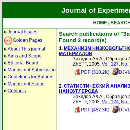
Journal of Experime
HOME
|
SEARC
Journal Issues
Search publications of "З
Found 2 record(s)
Golden Pages
1.
МЕХАНИЗМ НИЗКОВОЛЬТНО
About This journal
МАТЕРИАЛОВ
Aims and Scope
Захидов Ал.А.
,
Образцов 
Editorial Board
ZhETF, 2005,
Vol. 127
,
No. 
Manuscript Submission
PDF (310.2K)
DJVU
Guidelines for Authors
Manuscript Status
2.
СТАТИСТИЧЕСКИЙ АНАЛИЗ
Contacts
НАНОУГЛЕРОДА
Захидов Ал.А.
,
Образцов 
ZhETF, 2003,
Vol. 124
,
No. 
PDF (457.3K)
DJVU