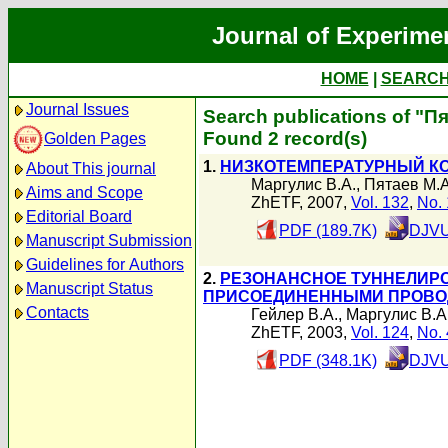
Journal of Experime
HOME
|
SEARC
Journal Issues
Search publications of "П
Found 2 record(s)
Golden Pages
1.
НИЗКОТЕМПЕРАТУРНЫЙ К
About This journal
Маргулис В.А.
,
Пятаев М.А
Aims and Scope
ZhETF, 2007,
Vol. 132
,
No. 
Editorial Board
PDF (189.7K)
DJVU
Manuscript Submission
Guidelines for Authors
2.
РЕЗОНАНСНОЕ ТУННЕЛИРО
Manuscript Status
ПРИСОЕДИНЕННЫМИ ПРОВО
Contacts
Гейлер В.А.
,
Маргулис В.А
ZhETF, 2003,
Vol. 124
,
No. 
PDF (348.1K)
DJVU