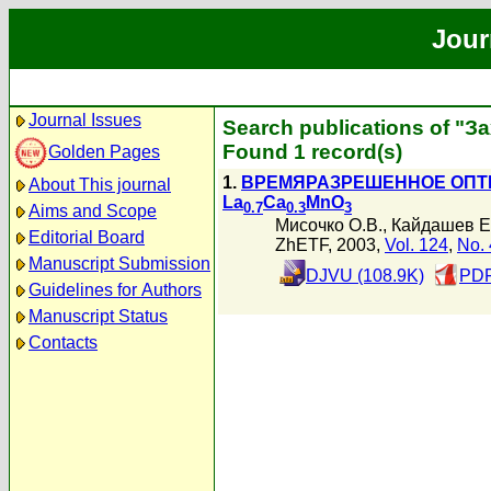
Jour
Journal Issues
Search publications of "З
Found 1 record(s)
Golden Pages
1.
ВРЕМЯРАЗРЕШЕННОЕ ОПТИ
About This journal
La
Ca
MnO
0.7
0.3
3
Aims and Scope
Мисочко О.В.
,
Кайдашев Е
Editorial Board
ZhETF, 2003,
Vol. 124
,
No. 
Manuscript Submission
DJVU (108.9K)
PDF
Guidelines for Authors
Manuscript Status
Contacts