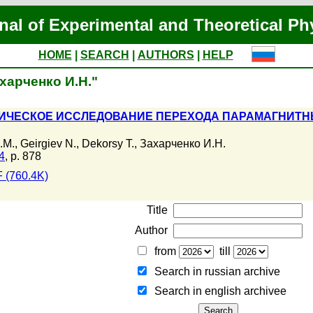
nal of Experimental and Theoretical Ph
HOME
|
SEARCH
|
AUTHORS
|
HELP
ахарченко И.Н."
ЧЕСКОЕ ИССЛЕДОВАНИЕ ПЕРЕХОДА ПАРАМАГНИТНЫ
.М.
,
Geirgiev N.
,
Dekorsy T.
,
Захарченко И.Н.
4
, p. 878
 (760.4K)
Title
Author
from
till
Search in russian archive
Search in english archiveе