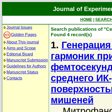
Journal of Experime
HOME
|
SEARC
Journal Issues
Search publications of "
Found 4 record(s)
Golden Pages
1.
Генерация
About This journal
Aims and Scope
гармоник пр
Editorial Board
Manuscript Submission
фемтосекун
Guidelines for Authors
Manuscript Status
среднего ИК
Contacts
поверхность
мишеней
Митрофано