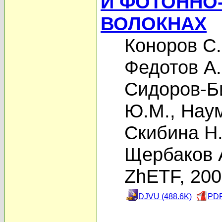
И ФОТОННО
ВОЛОКНАХ
Коноров С
Федотов А.
Сидоров-Б
Ю.М.
,
Наум
Скибина Н.
Щербаков 
ZhETF, 20
DJVU (488.6K)
PDF