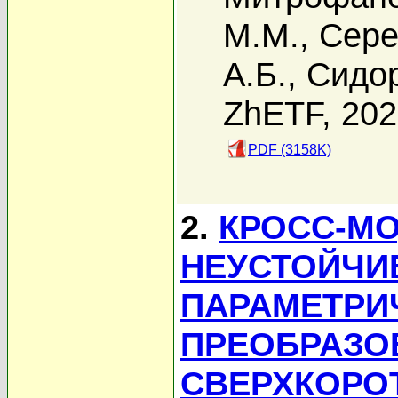
М.М.
,
Сере
А.Б.
,
Сидор
ZhETF, 20
PDF (3158K)
2.
КРОСС-М
НЕУСТОЙЧИ
ПАРАМЕТРИ
ПРЕОБРАЗО
СВЕРХКОРО