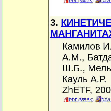
PDF (530.2K)
DJVU
3.
КИНЕТИЧЕ
МАНГАНИТАХ
Камилов И.
А.М.
,
Батд
Ш.Б.
,
Мель
Кауль А.Р.
ZhETF, 20
PDF (655.5K)
DJVU