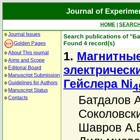
Journal of Experime
HOME
|
SEARC
Journal Issues
Search publications of "Б
Found 4 record(s)
Golden Pages
1.
Магнитные
About This journal
Aims and Scope
электрическ
Editorial Board
Manuscript Submission
Гейслера Ni
Guidelines for Authors
4
Manuscript Status
Батдалов А
Contacts
Соколовски
Шавров А.