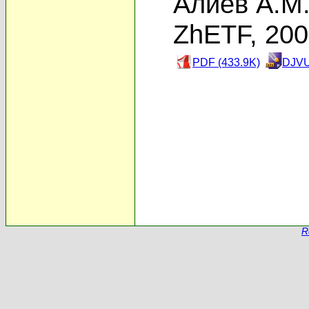
Алиев А.М
ZhETF, 20
PDF (433.9K)
DJVU
R