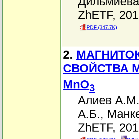
Дильмиева
ZhETF, 20
PDF (347.7K)
2.
МАГНИТО
СВОЙСТВА 
MnO
3
Алиев А.М
А.Б.
,
Манке
ZhETF, 201