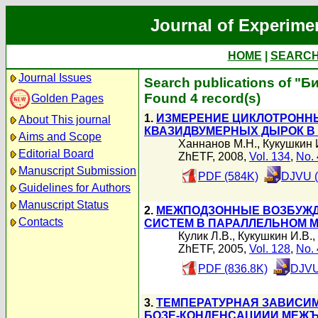
Journal of Experime
HOME
|
SEARC
Journal Issues
Search publications of "Б
Found 4 record(s)
Golden Pages
1.
ИЗМЕРЕНИЕ ЦИКЛОТРОНН
About This journal
КВАЗИДВУМЕРНЫХ ДЫРОК В 
Aims and Scope
Ханнанов М.Н.
,
Кукушкин 
Editorial Board
ZhETF, 2008,
Vol. 134
,
No. 
Manuscript Submission
PDF (584K)
DJVU (
Guidelines for Authors
Manuscript Status
2.
МЕЖПОДЗОННЫЕ ВОЗБУЖД
Contacts
СИСТЕМ В ПАРАЛЛЕЛЬНОМ 
Кулик Л.В.
,
Кукушкин И.В.
,
ZhETF, 2005,
Vol. 128
,
No. 
PDF (836.8K)
DJVU
3.
ТЕМПЕРАТУРНАЯ ЗАВИСИ
БОЗЕ-КОНДЕНСАЦИИИ МЕЖ