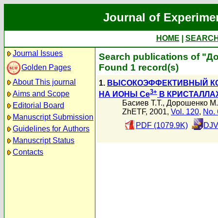
Journal of Experime
HOME
|
SEARC
Journal Issues
Search publications of "
Found 1 record(s)
Golden Pages
About This journal
1.
ВЫСОКОЭФФЕКТИВНЫЙ КО
3+
Aims and Scope
НА ИОНЫ Ce
В КРИСТАЛЛА
Басиев Т.Т.
,
Дорошенко М.
Editorial Board
ZhETF, 2001,
Vol. 120
,
No. 
Manuscript Submission
PDF (1079.9K)
DJV
Guidelines for Authors
Manuscript Status
Contacts