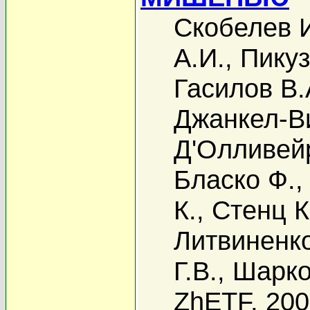
Скобелев 
А.И.
,
Пикуз
Гасилов В.
Джанкел-Ви
Д'Олливей
Бласко Ф.
К.
,
Стенц К
Литвиненко
Г.В.
,
Шарко
ZhETF, 20