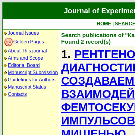
Journal of Experime
HOME
|
SEARC
Journal Issues
Search publications of "К
Found 2 record(s)
Golden Pages
1.
РЕНТГЕН
About This journal
Aims and Scope
ДИАГНОСТИ
Editorial Board
Manuscript Submission
СОЗДАВАЕМ
Guidelines for Authors
Manuscript Status
ВЗАИМОДЕЙ
Contacts
ФЕМТОСЕКУ
ИМПУЛЬСОВ
МИШЕНЬЮ