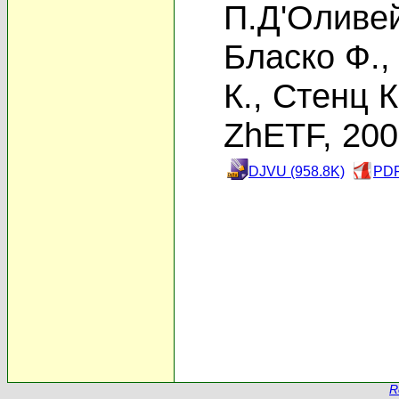
П.Д'Оливе
Бласко Ф.
К.
,
Стенц К
ZhETF, 20
DJVU (958.8K)
PDF
R