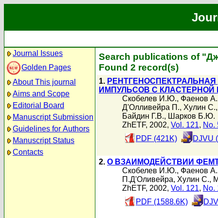
Jour
Journal Issues
Search publications of "
Found 2 record(s)
Golden Pages
1.
РЕНТГЕНОСПЕКТРАЛЬНАЯ
About This journal
ИМПУЛЬСОВ С КЛАСТЕРНО
Aims and Scope
Скобелев И.Ю.
,
Фаенов А.
Editorial Board
Д'Олливейра П.
,
Хулин С.
Байдин Г.В.
,
Шарков Б.Ю.
Manuscript Submission
ZhETF, 2002,
Vol. 121
,
No. 
Guidelines for Authors
PDF (421K)
DJVU (
Manuscript Status
Contacts
2.
О ВЗАИМОДЕЙСТВИИ ФЕМ
Скобелев И.Ю.
,
Фаенов А.
П.Д'Оливейра
,
Хулин С.
,
М
ZhETF, 2002,
Vol. 121
,
No. 
PDF (1588.6K)
DJV