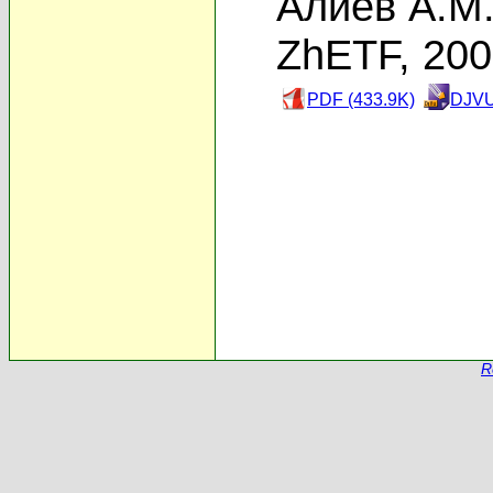
Алиев А.М
ZhETF, 20
PDF (433.9K)
DJVU
R