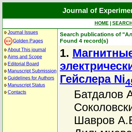
Journal of Experime
HOME
|
SEARC
Journal Issues
Search publications of "А
Found 4 record(s)
Golden Pages
1.
Магнитные
About This journal
Aims and Scope
электрическ
Editorial Board
Manuscript Submission
Гейслера Ni
Guidelines for Authors
4
Manuscript Status
Батдалов А
Contacts
Соколовски
Шавров А.