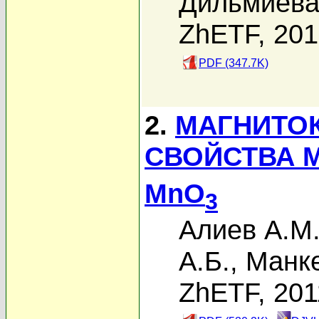
Дильмиева
ZhETF, 20
PDF (347.7K)
2.
МАГНИТО
СВОЙСТВА 
MnO
3
Алиев А.М
А.Б.
,
Манке
ZhETF, 201