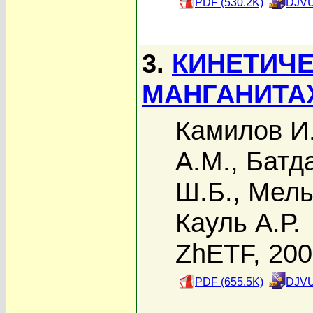
PDF (530.2K)
DJVU
3.
КИНЕТИЧЕ
МАНГАНИТАХ
Камилов И.
А.М.
,
Батд
Ш.Б.
,
Мель
Кауль А.Р.
ZhETF, 20
PDF (655.5K)
DJVU