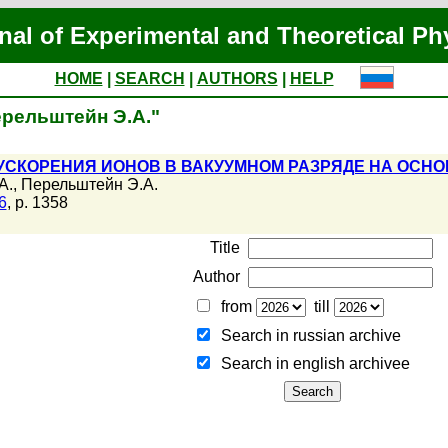
nal of Experimental and Theoretical Ph
HOME
|
SEARCH
|
AUTHORS
|
HELP
Перельштейн Э.А."
УСКОРЕНИЯ ИОНОВ В ВАКУУМНОМ РАЗРЯДЕ НА ОСН
А.
,
Перельштейн Э.А.
6
, p. 1358
Title
Author
from
till
Search in russian archive
Search in english archiveе