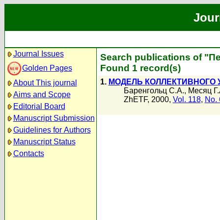
Jour
Journal Issues
Search publications of "
Found 1 record(s)
Golden Pages
1.
МОДЕЛЬ КОЛЛЕКТИВНОГО 
About This journal
Баренгольц С.А.
,
Месяц Г.
Aims and Scope
ZhETF, 2000,
Vol. 118
,
No. 
Editorial Board
Manuscript Submission
Guidelines for Authors
Manuscript Status
Contacts