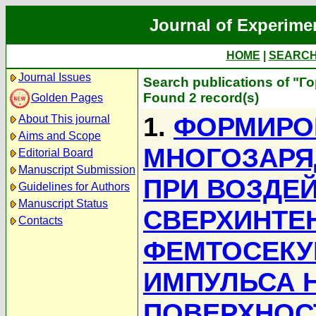
Journal of Experime
HOME
|
SEARC
Journal Issues
Search publications of "Г
Found 2 record(s)
Golden Pages
1.
ФОРМИРО
About This journal
Aims and Scope
МНОГОЗАРЯ
Editorial Board
Manuscript Submission
ПРИ ВОЗДЕ
Guidelines for Authors
Manuscript Status
СВЕРХИНТЕ
Contacts
ФЕМТОСЕКУ
ИМПУЛЬСА 
ПОВЕРХНОС