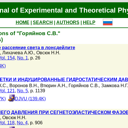
nal of Experimental and Theoretical Ph
HOME
|
SEARCH
|
AUTHORS
|
HELP
ons of "Горяйнов С.В."
)
рассеяние света в лонсдейлите
,
Лихачева А.Ю.
,
Овсюк Н.Н.
Vol. 154
,
No. 1
, p. 26
4K)
ЕТКИ И ИНДУЦИРОВАННЫЕ ГИДРОСТАТИЧЕСКИМ ДАВ
.С.
,
Воронов В.Н.
,
Втюрин А.Н.
,
Горяйнов С.В.
,
Замкова Н.Г
Vol. 121
,
No. 5
, p. 1139
7K)
DJVU (139.4K)
НЕГО ДАВЛЕНИЯ ПРИ СЕГНЕТОЭЛАСТИЧЕСКОМ ФАЗО
,
Овсюк Н.Н.
Vol. 118
,
No. 4
, p. 906