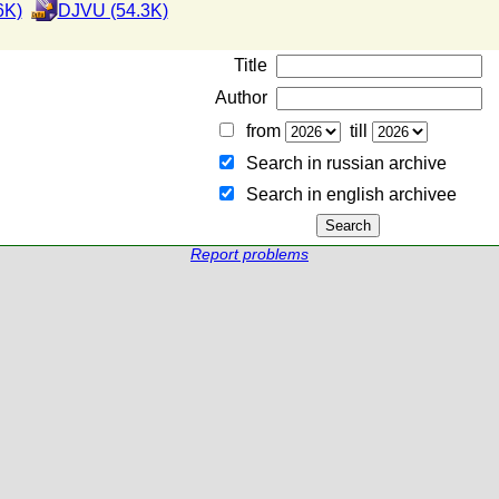
6K)
DJVU (54.3K)
Title
Author
from
till
Search in russian archive
Search in english archiveе
Report problems