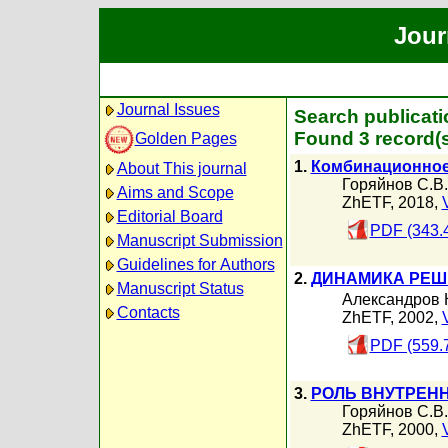
Jour
Journal Issues
Search publicati
Found 3 record(s
Golden Pages
1.
Комбинационное 
About This journal
Горяйнов С.В.
Aims and Scope
ZhETF, 2018,
Editorial Board
PDF (343.
Manuscript Submission
Guidelines for Authors
2.
ДИНАМИКА РЕШ
Manuscript Status
Александров К
Contacts
ZhETF, 2002,
PDF (559.
3.
РОЛЬ ВНУТРЕН
Горяйнов С.В.
ZhETF, 2000,