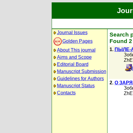
Jour
Journal Issues
Search p
Found 2 
Golden Pages
1.
ПЫЛЕ-
About This journal
Зоб
Aims and Scope
ZhE
Editorial Board
Manuscript Submission
Guidelines for Authors
2.
О ЗАР
Manuscript Status
Зоб
Contacts
ZhE