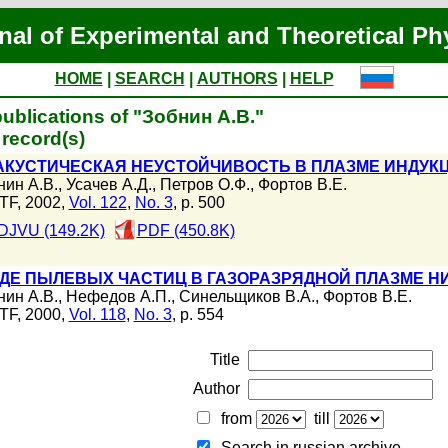
nal of Experimental and Theoretical Ph
HOME
|
SEARCH
|
AUTHORS
|
HELP
ublications of "Зобнин А.В."
record(s)
АКУСТИЧЕСКАЯ НЕУСТОЙЧИВОСТЬ В ПЛАЗМЕ ИНДУК
нин А.В.
,
Усачев А.Д.
,
Петров О.Ф.
,
Фортов В.Е.
TF, 2002,
Vol. 122
,
No. 3
, p. 500
DJVU (149.2K)
PDF (450.8K)
ЯДЕ ПЫЛЕВЫХ ЧАСТИЦ В ГАЗОРАЗРЯДНОЙ ПЛАЗМЕ Н
нин А.В.
,
Нефедов А.П.
,
Синельщиков В.А.
,
Фортов В.Е.
TF, 2000,
Vol. 118
,
No. 3
, p. 554
Title
Author
from
till
Search in russian archive