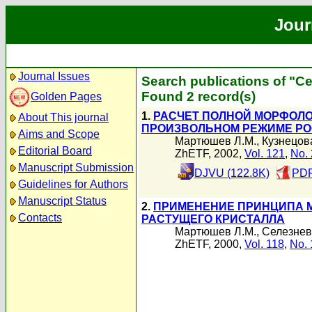
Jour
Journal Issues
Search publications of "С
Found 2 record(s)
Golden Pages
1.
РАСЧЕТ ПОЛНОЙ МОРФОЛО
About This journal
ПРОИЗВОЛЬНОМ РЕЖИМЕ РО
Aims and Scope
Мартюшев Л.М.
,
Кузнецов
Editorial Board
ZhETF, 2002,
Vol. 121
,
No. 
Manuscript Submission
DJVU (122.8K)
PDF
Guidelines for Authors
Manuscript Status
2.
ПРИМЕНЕНИЕ ПРИНЦИПА 
Contacts
РАСТУЩЕГО КРИСТАЛЛА
Мартюшев Л.М.
,
Селезнев
ZhETF, 2000,
Vol. 118
,
No. 