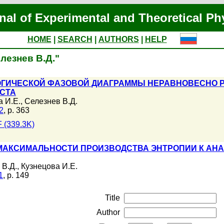
nal of Experimental and Theoretical Ph
HOME
|
SEARCH
|
AUTHORS
|
HELP
елезнев В.Д."
ГИЧЕСКОЙ ФАЗОВОЙ ДИАГРАММЫ НЕРАВНОВЕСНО Р
СТА
а И.Е.
,
Селезнев В.Д.
2
, p. 363
 (339.3K)
МАКСИМАЛЬНОСТИ ПРОИЗВОДСТВА ЭНТРОПИИ К АН
 В.Д.
,
Кузнецова И.Е.
1
, p. 149
Title
Author